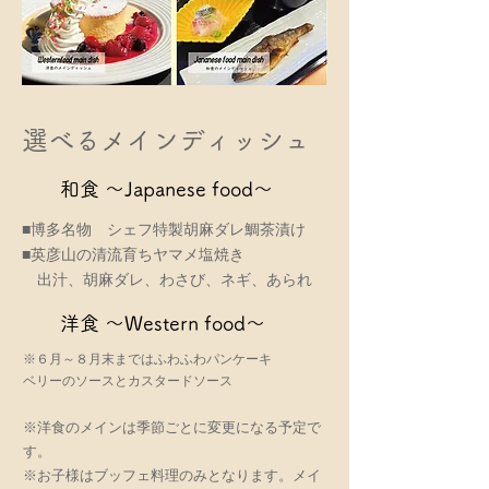
選べるメインディッシュ
和食 ～Japanese food～
■博多名物 シェフ特製胡麻ダレ鯛茶漬け
■英彦山の清流育ちヤマメ塩焼き
出汁、胡麻ダレ、わさび、ネギ、あられ
洋食 ～Western food～
※６月～８月末まではふわふわパンケーキ
ベリーのソースとカスタードソース
※洋食のメインは季節ごとに変更になる予定で
す。
​※お子様はブッフェ料理のみとなります。メイ