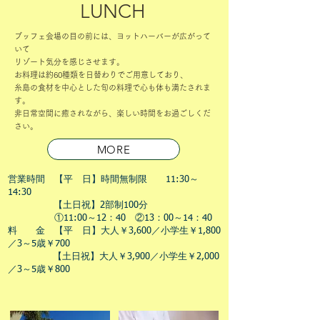
LUNCH
ブッフェ会場の目の前には、ヨットハーバーが広がって
いて
リゾート気分を感じさせます。​
お料理は約60種類を日替わりでご用意しており、
糸島の食材を中心とした旬の料理で心も体も満たされま
す。
非日常空間に癒されながら、楽しい時間をお過ごしくだ
さい。
MORE
営業時間 【平 日】時間無制限 11:30～
14:30
【土日祝】2部制100分
​ ①11:00～12：40 ②13：00～14：40
料 金 【平 日】大人￥3,600／小学生￥1,800
／3～5歳￥700
【土日祝】大人￥3,900／小学生￥2,000
／3～5歳￥800