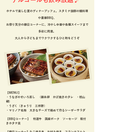
アルコールも飲み放題♪
ホテルで楽しむ夏のディナーブッフェ。スタミナ抜群の鰻料理
や豪華BBQ、
お祭り気分の縁日コーナーに、冷やし中華や各種スイーツまで
多彩に用意。
大人から子どもまでワクワクするひと時をどうぞ
【MENU】
・うなぎのせいろ蒸し （錦糸卵 かば焼きのタレ ・粉山
椒）
・うざく（きゅうり 三杯酢）
・マリノア名物 大きなチーズで絡めて作るシーザーサラダ
【BBQコーナー】 特選牛 国産ポーク ソーセージ 殻付
きホタテ貝
【縁日コーナー】たこ焼き串 お好み焼き フランクフルト